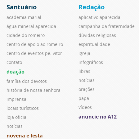
Santuário
Redação
academia marial
aplicativo aparecida
água mineral aparecida
campanha da fraternidade
cidade do romeiro
dúvidas religiosas
centro de apoio ao romeiro
espiritualidade
centro de eventos pe. vitor
igreja
contato
infográficos
doação
libras
notícias
família dos devotos
orações
história de nossa senhora
papa
imprensa
vídeos
locais turísticos
anuncie no A12
loja oficial
notícias
novena e festa