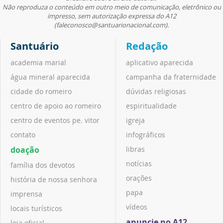
Não reproduza o conteúdo em outro meio de comunicação, eletrônico ou
impresso, sem autorização expressa do A12
(faleconosco@santuarionacional.com).
Santuário
Redação
academia marial
aplicativo aparecida
água mineral aparecida
campanha da fraternidade
cidade do romeiro
dúvidas religiosas
centro de apoio ao romeiro
espiritualidade
centro de eventos pe. vitor
igreja
contato
infográficos
doação
libras
notícias
família dos devotos
orações
história de nossa senhora
papa
imprensa
vídeos
locais turísticos
anuncie no A12
loja oficial