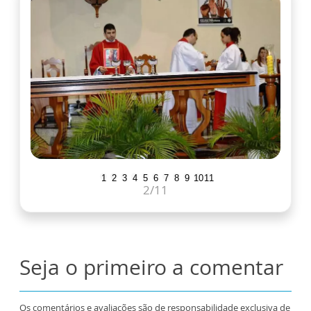
1
2
3
4
5
6
7
8
9
10
11
2
/11
Seja o primeiro a comentar
Os comentários e avaliações são de responsabilidade exclusiva de