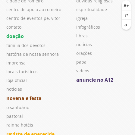
cidade do romeiro
dúvidas religiosas
centro de apoio ao romeiro
espiritualidade
centro de eventos pe. vitor
igreja
contato
infográficos
doação
libras
notícias
família dos devotos
orações
história de nossa senhora
papa
imprensa
vídeos
locais turísticos
anuncie no A12
loja oficial
notícias
novena e festa
o santuário
pastoral
rainha hotéis
revista de aparecida