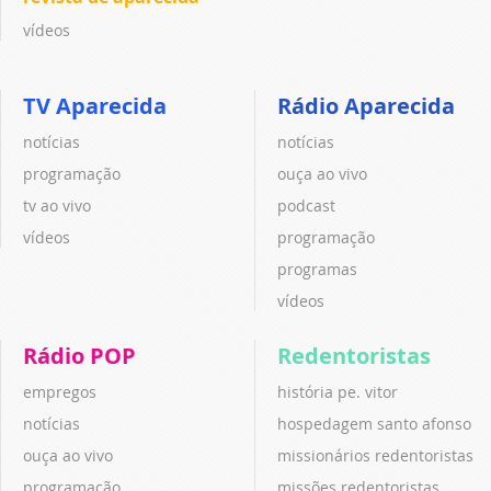
vídeos
TV Aparecida
Rádio Aparecida
notícias
notícias
programação
ouça ao vivo
tv ao vivo
podcast
vídeos
programação
programas
vídeos
Rádio POP
Redentoristas
empregos
história pe. vitor
notícias
hospedagem santo afonso
ouça ao vivo
missionários redentoristas
programação
missões redentoristas