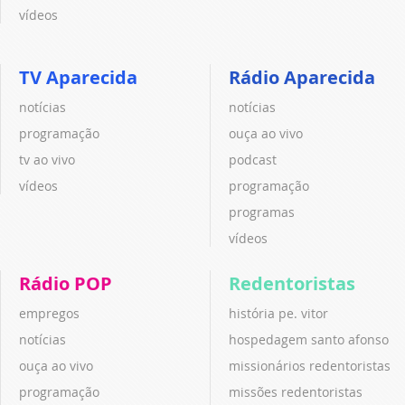
vídeos
TV Aparecida
Rádio Aparecida
notícias
notícias
programação
ouça ao vivo
tv ao vivo
podcast
vídeos
programação
programas
vídeos
Rádio POP
Redentoristas
empregos
história pe. vitor
notícias
hospedagem santo afonso
ouça ao vivo
missionários redentoristas
programação
missões redentoristas