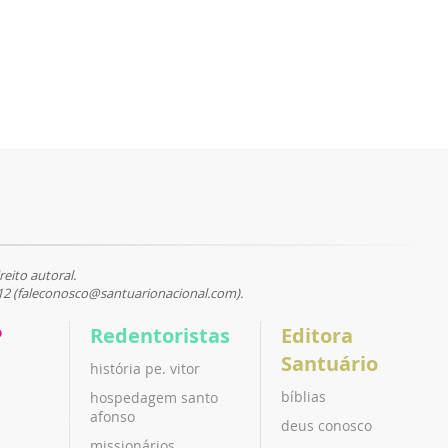
reito autoral.
12 (faleconosco@santuarionacional.com).
P
Redentoristas
Editora
Santuário
história pe. vitor
bíblias
hospedagem santo
afonso
deus conosco
missionários