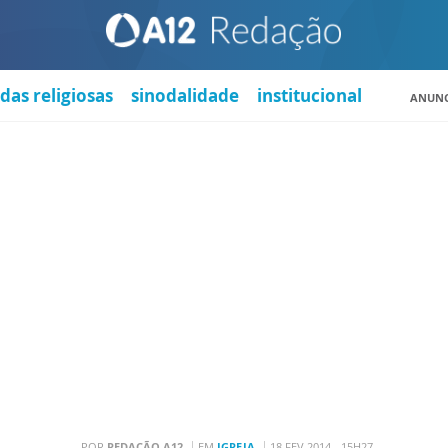
das religiosas
sinodalidade
institucional
ANUNC
POR
REDAÇÃO A12
EM
IGREJA
18 FEV 2014 - 15H27