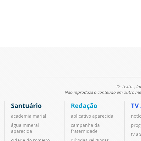
Os textos, fo
Não reproduza o conteúdo em outro meio
Santuário
Redação
TV
academia marial
aplicativo aparecida
notí
água mineral
campanha da
prog
aparecida
fraternidade
tv ao
cidade do romeiro
dúvidas religiosas