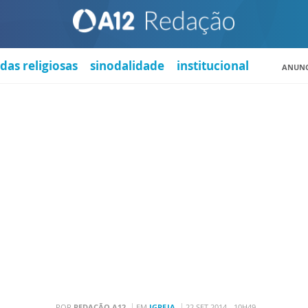
das religiosas
sinodalidade
institucional
ANUNC
POR
REDAÇÃO A12
EM
IGREJA
22 SET 2014 - 10H49