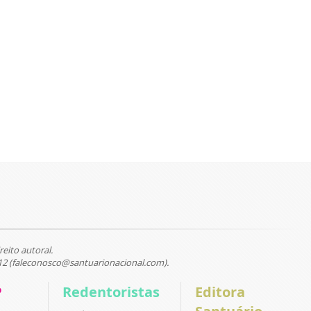
reito autoral.
12 (faleconosco@santuarionacional.com).
P
Redentoristas
Editora