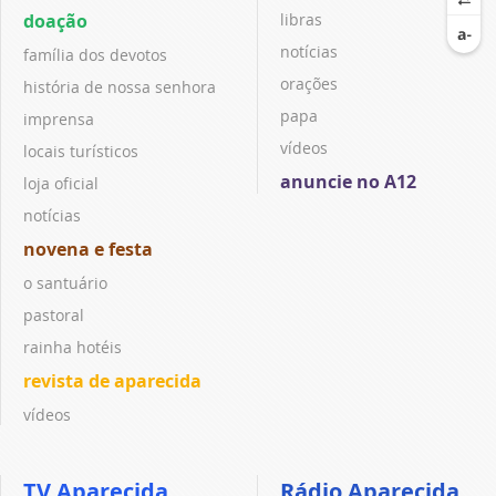
doação
libras
notícias
família dos devotos
orações
história de nossa senhora
papa
imprensa
vídeos
locais turísticos
anuncie no A12
loja oficial
notícias
novena e festa
o santuário
pastoral
rainha hotéis
revista de aparecida
vídeos
TV Aparecida
Rádio Aparecida