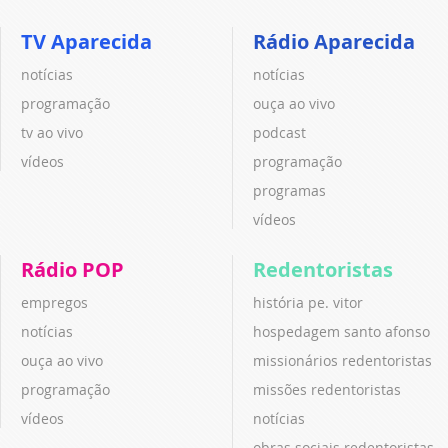
TV Aparecida
Rádio Aparecida
notícias
notícias
programação
ouça ao vivo
tv ao vivo
podcast
vídeos
programação
programas
vídeos
Rádio POP
Redentoristas
empregos
história pe. vitor
notícias
hospedagem santo afonso
ouça ao vivo
missionários redentoristas
programação
missões redentoristas
vídeos
notícias
obras sociais redentoristas