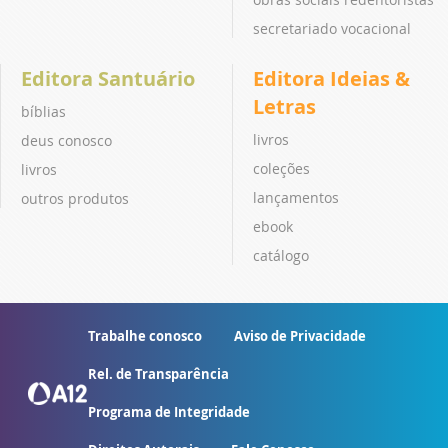
secretariado vocacional
Editora Santuário
Editora Ideias &
Letras
bíblias
livros
deus conosco
coleções
livros
lançamentos
outros produtos
ebook
catálogo
Trabalhe conosco
Aviso de Privacidade
Rel. de Transparência
Programa de Integridade