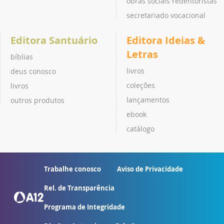
obras sociais redentoristas
secretariado vocacional
Editora Santuário
Editora Ideias &
Letras
bíblias
livros
deus conosco
coleções
livros
lançamentos
outros produtos
ebook
catálogo
Trabalhe conosco
Aviso de Privacidade
Rel. de Transparência
Programa de Integridade