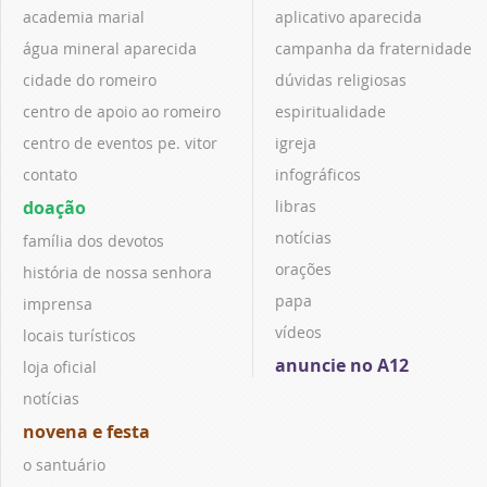
academia marial
aplicativo aparecida
água mineral aparecida
campanha da fraternidade
cidade do romeiro
dúvidas religiosas
centro de apoio ao romeiro
espiritualidade
centro de eventos pe. vitor
igreja
contato
infográficos
doação
libras
notícias
família dos devotos
orações
história de nossa senhora
papa
imprensa
vídeos
locais turísticos
anuncie no A12
loja oficial
notícias
novena e festa
o santuário