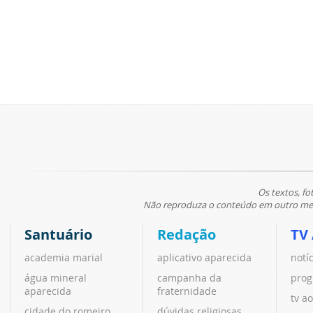
Os textos, fo
Não reproduza o conteúdo em outro meio
Santuário
Redação
TV
academia marial
aplicativo aparecida
notí
água mineral
campanha da
prog
aparecida
fraternidade
tv ao
cidade do romeiro
dúvidas religiosas