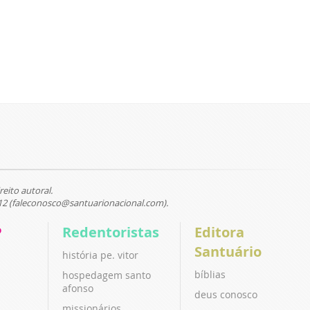
reito autoral.
12 (faleconosco@santuarionacional.com).
P
Redentoristas
Editora
Santuário
história pe. vitor
bíblias
hospedagem santo
afonso
deus conosco
missionários