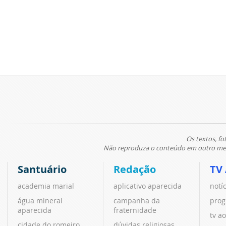
Os textos, fo
Não reproduza o conteúdo em outro meio
Santuário
Redação
TV
academia marial
aplicativo aparecida
notí
água mineral
campanha da
prog
aparecida
fraternidade
tv ao
cidade do romeiro
dúvidas religiosas