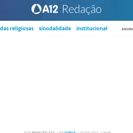
das religiosas
sinodalidade
institucional
ANUNC
POR
REDAÇÃO A12
EM
IGREJA
03 JAN 2014 - 12H48