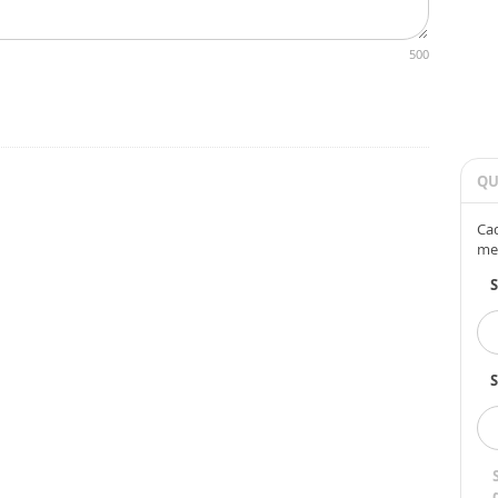
500
QU
Cad
me
S