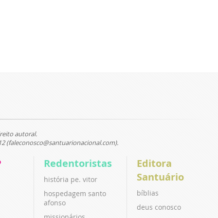
reito autoral.
12 (faleconosco@santuarionacional.com).
P
Redentoristas
Editora
Santuário
história pe. vitor
bíblias
hospedagem santo
afonso
deus conosco
missionários