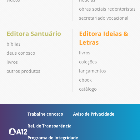
obras sociais redentoristas
secretariado vocacional
Editora Santuário
Editora Ideias &
Letras
bíblias
livros
deus conosco
coleções
livros
lançamentos
outros produtos
ebook
catálogo
Trabalhe conosco
Aviso de Privacidade
Rel. de Transparência
Programa de Integridade