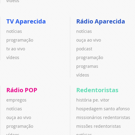
vídeos
TV Aparecida
Rádio Aparecida
notícias
notícias
programação
ouça ao vivo
tv ao vivo
podcast
vídeos
programação
programas
vídeos
Rádio POP
Redentoristas
empregos
história pe. vitor
notícias
hospedagem santo afonso
ouça ao vivo
missionários redentoristas
programação
missões redentoristas
vídeos
notícias