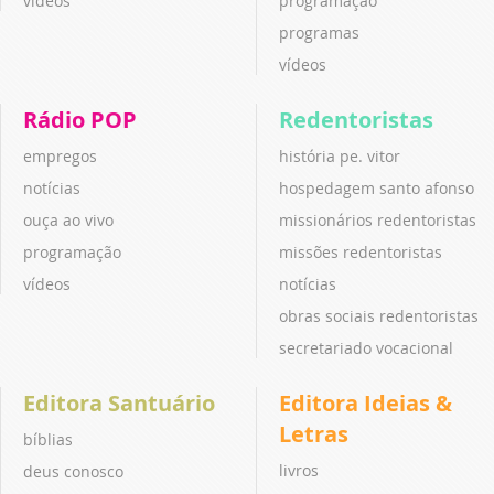
vídeos
programação
programas
vídeos
Rádio POP
Redentoristas
empregos
história pe. vitor
notícias
hospedagem santo afonso
ouça ao vivo
missionários redentoristas
programação
missões redentoristas
vídeos
notícias
obras sociais redentoristas
secretariado vocacional
Editora Santuário
Editora Ideias &
Letras
bíblias
livros
deus conosco