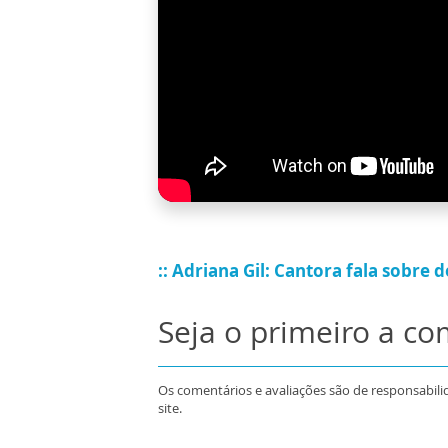
:: Adriana Gil: Cantora fala sobre
Seja o primeiro a c
Os comentários e avaliações são de responsabili
site.