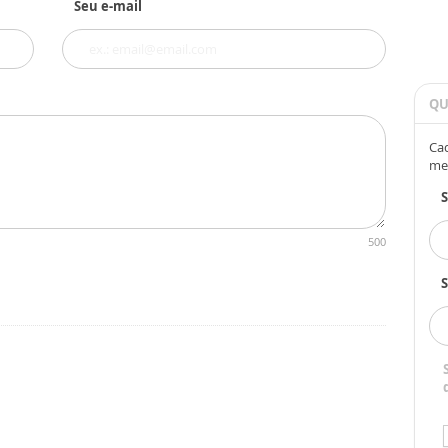
Seu e-mail
QU
Cad
me
500
S