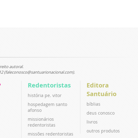
reito autoral.
12 (faleconosco@santuarionacional.com).
P
Redentoristas
Editora
Santuário
história pe. vitor
bíblias
hospedagem santo
afonso
deus conosco
missionários
livros
redentoristas
outros produtos
missões redentoristas