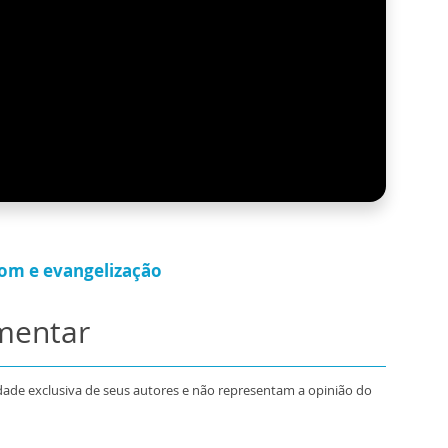
 dom e evangelização
omentar
dade exclusiva de seus autores e não representam a opinião do