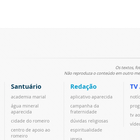
Os textos, fo
Não reproduza o conteúdo em outro meio
Santuário
Redação
TV
academia marial
aplicativo aparecida
notí
água mineral
campanha da
prog
aparecida
fraternidade
tv ao
cidade do romeiro
dúvidas religiosas
víde
centro de apoio ao
espiritualidade
romeiro
igreja