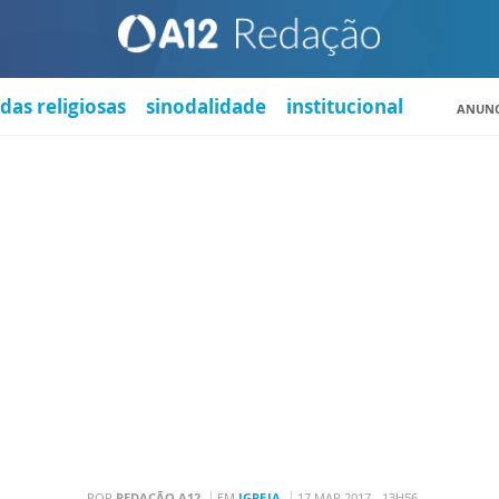
das religiosas
sinodalidade
institucional
ANUNC
POR
REDAÇÃO A12
EM
IGREJA
17 MAR 2017 - 13H56