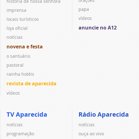
orações
história de nossa senhora
papa
imprensa
vídeos
locais turísticos
anuncie no A12
loja oficial
notícias
novena e festa
o santuário
pastoral
rainha hotéis
revista de aparecida
vídeos
TV Aparecida
Rádio Aparecida
notícias
notícias
programação
ouça ao vivo