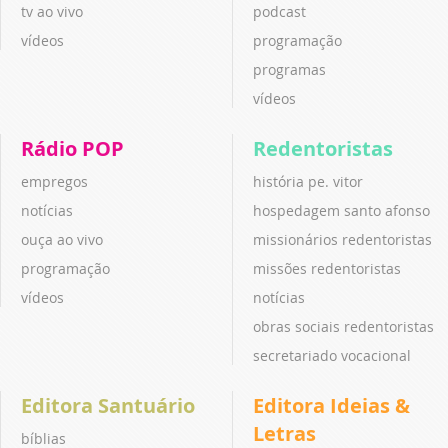
tv ao vivo
podcast
vídeos
programação
programas
vídeos
Rádio POP
Redentoristas
empregos
história pe. vitor
notícias
hospedagem santo afonso
ouça ao vivo
missionários redentoristas
programação
missões redentoristas
vídeos
notícias
obras sociais redentoristas
secretariado vocacional
Editora Santuário
Editora Ideias &
Letras
bíblias