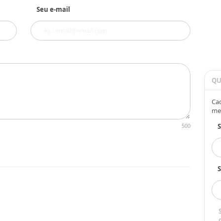
Seu e-mail
QU
Cad
me
500
S