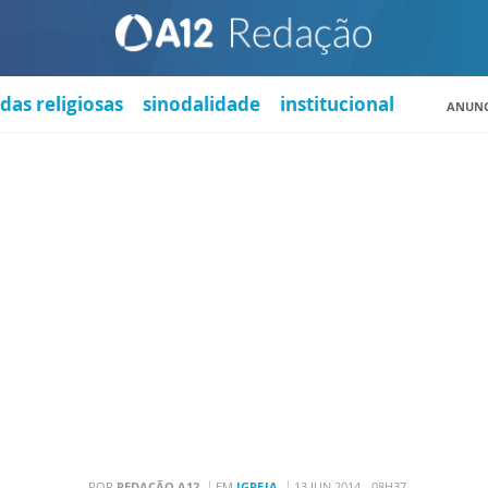
das religiosas
sinodalidade
institucional
ANUNC
POR
REDAÇÃO A12
EM
IGREJA
13 JUN 2014 - 08H37