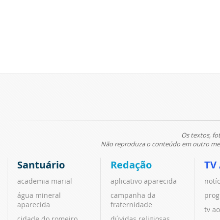
Os textos, fo
Não reproduza o conteúdo em outro meio
Santuário
Redação
TV
academia marial
aplicativo aparecida
notí
água mineral
campanha da
prog
aparecida
fraternidade
tv ao
cidade do romeiro
dúvidas religiosas