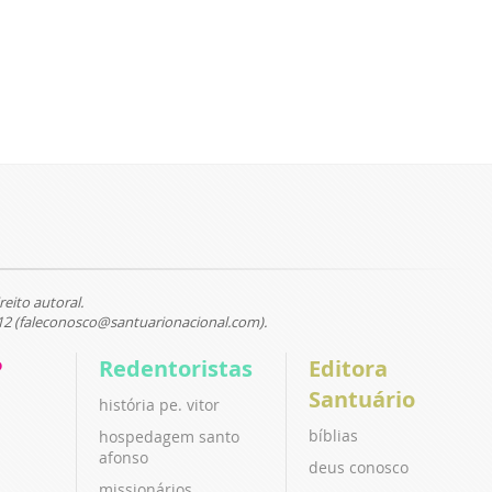
reito autoral.
12 (faleconosco@santuarionacional.com).
P
Redentoristas
Editora
Santuário
história pe. vitor
bíblias
hospedagem santo
afonso
deus conosco
missionários