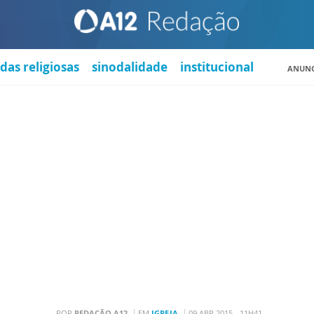
das religiosas
sinodalidade
institucional
ANUNC
POR
REDAÇÃO A12
EM
IGREJA
09 ABR 2015 - 11H41