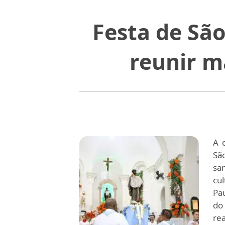
Festa de Sã
reunir m
A 
Sã
sa
cu
Pa
do
re