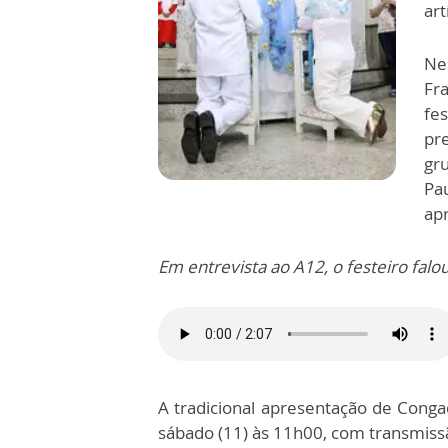
art
Ne
Fr
fe
pr
gr
Pa
ap
Em entrevista ao A12, o festeiro fal
A tradicional apresentação de Cong
sábado (11) às 11h00, com transmiss