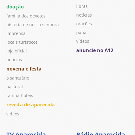
doação
libras
notícias
família dos devotos
orações
história de nossa senhora
papa
imprensa
vídeos
locais turísticos
anuncie no A12
loja oficial
notícias
novena e festa
o santuário
pastoral
rainha hotéis
revista de aparecida
vídeos
TV Aparecida
Rádio Aparecida