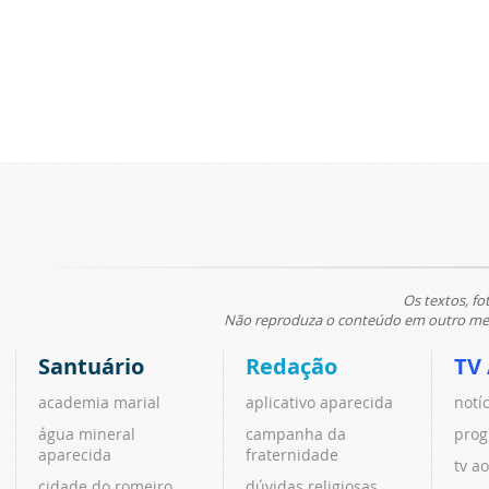
Os textos, fo
Não reproduza o conteúdo em outro meio
Santuário
Redação
TV
academia marial
aplicativo aparecida
notí
água mineral
campanha da
prog
aparecida
fraternidade
tv ao
cidade do romeiro
dúvidas religiosas