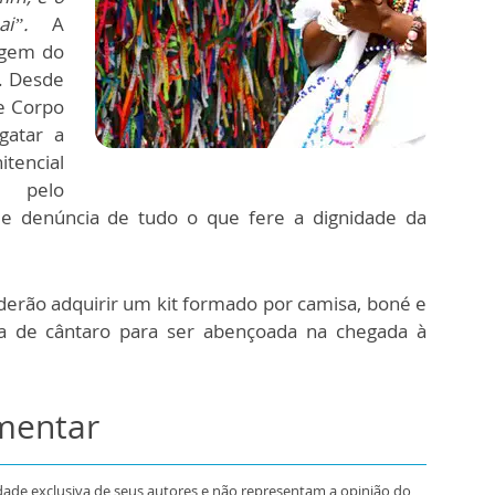
pai”.
A
vagem do
o. Desde
e Corpo
gatar a
tencial
r pelo
e denúncia de tudo o que fere a dignidade da
erão adquirir um kit formado por camisa, boné e
a de cântaro para ser abençoada na chegada à
omentar
dade exclusiva de seus autores e não representam a opinião do