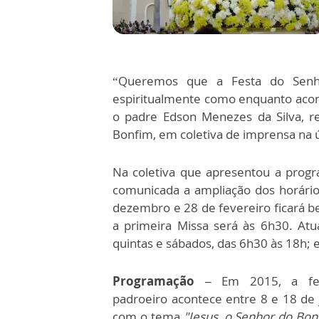
“Queremos que a Festa do Senho
espiritualmente como enquanto acon
o padre Edson Menezes da Silva, re
Bonfim, em coletiva de imprensa na úl
Na coletiva que apresentou a prog
comunicada a ampliação dos horário
dezembro e 28 de fevereiro ficará b
a primeira Missa será às 6h30. Atu
quintas e sábados, das 6h30 às 18h; 
Programação –
Em 2015, a fe
padroeiro acontece entre 8 e 18 de 
com o tema
"Jesus, o Senhor do Bon