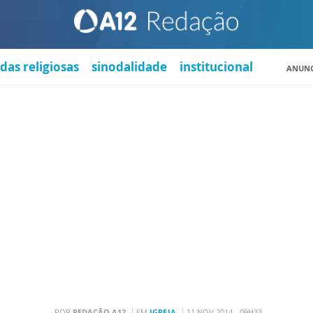
das religiosas
sinodalidade
institucional
ANUNC
POR
REDAÇÃO A12
EM
IGREJA
11 NOV 2014 - 09H33