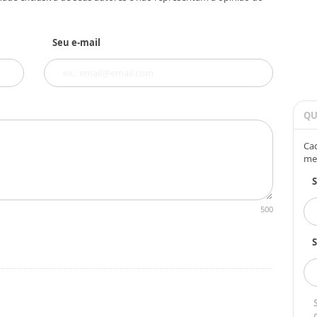
Seu e-mail
QU
Cad
me
500
S