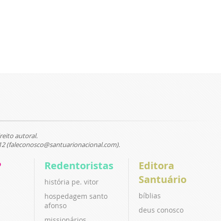
reito autoral.
12 (faleconosco@santuarionacional.com).
P
Redentoristas
Editora
Santuário
história pe. vitor
bíblias
hospedagem santo
afonso
deus conosco
missionários