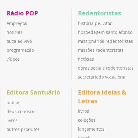
Rádio POP
Redentoristas
empregos
história pe. vitor
notícias
hospedagem santo afonso
ouça ao vivo
missionários redentoristas
programação
missões redentoristas
vídeos
notícias
obras sociais redentoristas
secretariado vocacional
Editora Santuário
Editora Ideias &
Letras
bíblias
livros
deus conosco
coleções
livros
lançamentos
outros produtos
ebook