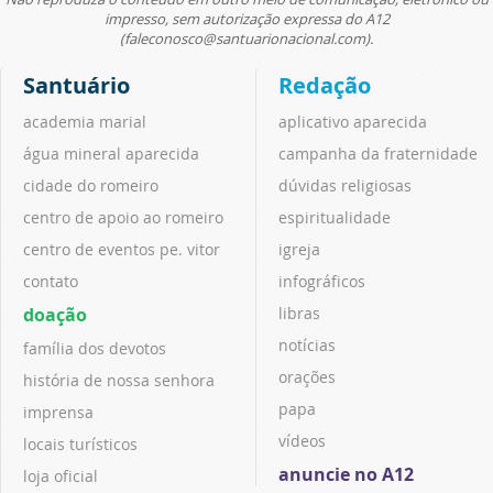
impresso, sem autorização expressa do A12
(faleconosco@santuarionacional.com).
Santuário
Redação
academia marial
aplicativo aparecida
água mineral aparecida
campanha da fraternidade
cidade do romeiro
dúvidas religiosas
centro de apoio ao romeiro
espiritualidade
centro de eventos pe. vitor
igreja
contato
infográficos
doação
libras
notícias
família dos devotos
orações
história de nossa senhora
papa
imprensa
vídeos
locais turísticos
anuncie no A12
loja oficial