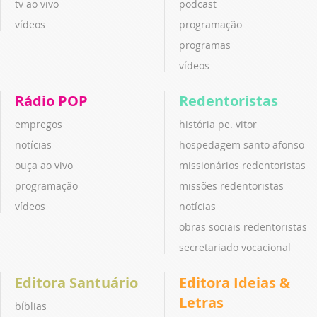
tv ao vivo
podcast
vídeos
programação
programas
vídeos
Rádio POP
Redentoristas
empregos
história pe. vitor
notícias
hospedagem santo afonso
ouça ao vivo
missionários redentoristas
programação
missões redentoristas
vídeos
notícias
obras sociais redentoristas
secretariado vocacional
Editora Santuário
Editora Ideias &
Letras
bíblias