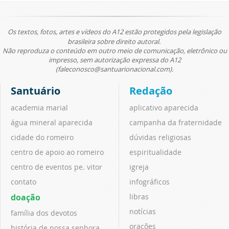
Os textos, fotos, artes e vídeos do A12 estão protegidos pela legislação
brasileira sobre direito autoral.
Não reproduza o conteúdo em outro meio de comunicação, eletrônico ou
impresso, sem autorização expressa do A12
(faleconosco@santuarionacional.com).
Santuário
Redação
academia marial
aplicativo aparecida
água mineral aparecida
campanha da fraternidade
cidade do romeiro
dúvidas religiosas
centro de apoio ao romeiro
espiritualidade
centro de eventos pe. vitor
igreja
contato
infográficos
doação
libras
notícias
família dos devotos
orações
história de nossa senhora