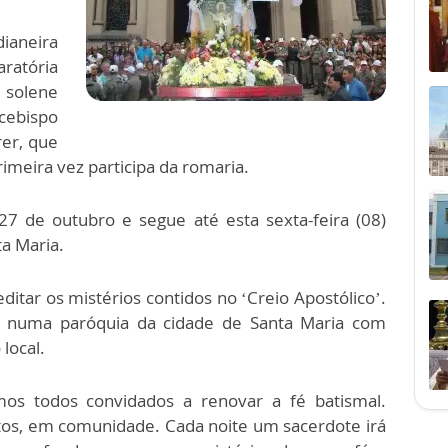
dianeira
ratória
 solene
rcebispo
er, que
rimeira vez participa da romaria.
27 de outubro e segue até esta sexta-feira (08)
a Maria.
itar os mistérios contidos no ‘Creio Apostólico’.
ora numa paróquia da cidade de Santa Maria com
local.
os todos convidados a renovar a fé batismal.
tos, em comunidade. Cada noite um sacerdote irá