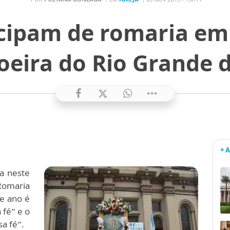
ticipam de romaria em
oeira do Rio Grande d
+ 
za neste
Romaria
e ano é
 fé” e o
a fé”.