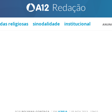
das religiosas
sinodalidade
institucional
ANUNC
POR
POLYANA GONZAGA
EM
IGREJA
05 NOV 2013 - 13H11