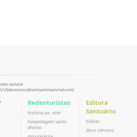
reito autoral.
12 (faleconosco@santuarionacional.com).
P
Redentoristas
Editora
Santuário
história pe. vitor
bíblias
hospedagem santo
afonso
deus conosco
missionários