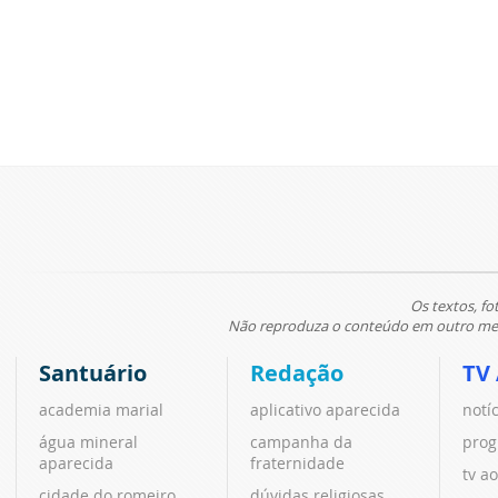
Os textos, fo
Não reproduza o conteúdo em outro meio
Santuário
Redação
TV
academia marial
aplicativo aparecida
notí
água mineral
campanha da
prog
aparecida
fraternidade
tv ao
cidade do romeiro
dúvidas religiosas