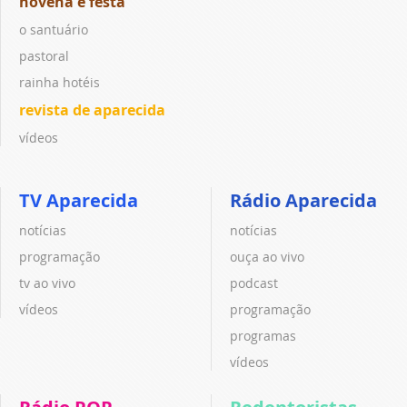
novena e festa
o santuário
pastoral
rainha hotéis
revista de aparecida
vídeos
TV Aparecida
Rádio Aparecida
notícias
notícias
programação
ouça ao vivo
tv ao vivo
podcast
vídeos
programação
programas
vídeos