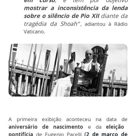
em curso
, e tem por objetivo
mostrar a inconsistência da lenda
sobre o silêncio de Pio XII
diante da
tragédia da Shoah”
, adiantou à Rádio
Vaticano.
A primeira exibição aconteceu na data de
aniversário de nascimento
e da
eleição
pontifícia
de Eugenio Pacelli
(
2 de março de