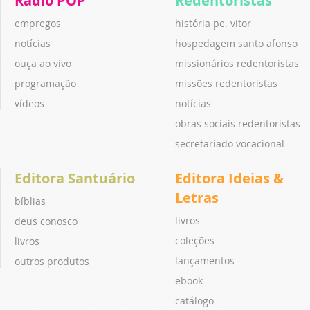
Rádio POP
Redentoristas
empregos
história pe. vitor
notícias
hospedagem santo afonso
ouça ao vivo
missionários redentoristas
programação
missões redentoristas
vídeos
notícias
obras sociais redentoristas
secretariado vocacional
Editora Santuário
Editora Ideias &
Letras
bíblias
livros
deus conosco
coleções
livros
lançamentos
outros produtos
ebook
catálogo