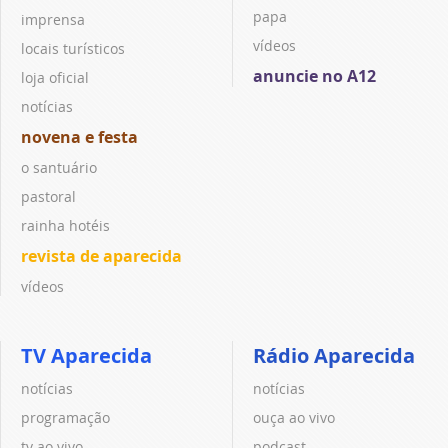
papa
imprensa
vídeos
locais turísticos
anuncie no A12
loja oficial
notícias
novena e festa
o santuário
pastoral
rainha hotéis
revista de aparecida
vídeos
TV Aparecida
Rádio Aparecida
notícias
notícias
programação
ouça ao vivo
tv ao vivo
podcast