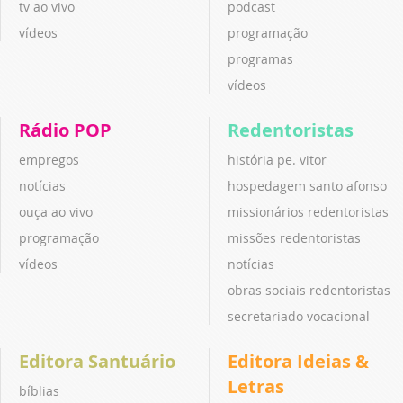
tv ao vivo
podcast
vídeos
programação
programas
vídeos
Rádio POP
Redentoristas
empregos
história pe. vitor
notícias
hospedagem santo afonso
ouça ao vivo
missionários redentoristas
programação
missões redentoristas
vídeos
notícias
obras sociais redentoristas
secretariado vocacional
Editora Santuário
Editora Ideias &
Letras
bíblias