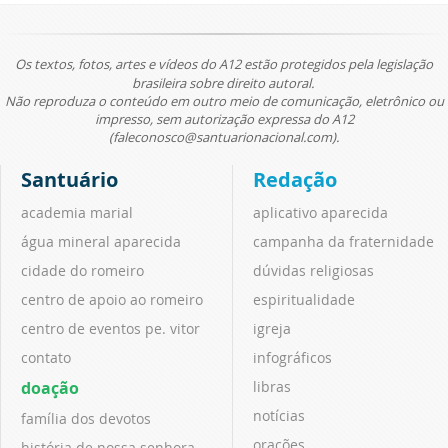
Os textos, fotos, artes e vídeos do A12 estão protegidos pela legislação
brasileira sobre direito autoral.
Não reproduza o conteúdo em outro meio de comunicação, eletrônico ou
impresso, sem autorização expressa do A12
(faleconosco@santuarionacional.com).
Santuário
Redação
academia marial
aplicativo aparecida
água mineral aparecida
campanha da fraternidade
cidade do romeiro
dúvidas religiosas
centro de apoio ao romeiro
espiritualidade
centro de eventos pe. vitor
igreja
contato
infográficos
doação
libras
notícias
família dos devotos
orações
história de nossa senhora