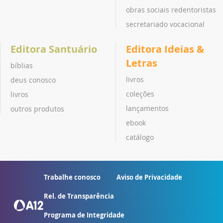
obras sociais redentoristas
secretariado vocacional
Editora Santuário
Editora Ideias &
Letras
bíblias
livros
deus conosco
coleções
livros
lançamentos
outros produtos
ebook
catálogo
Trabalhe conosco
Aviso de Privacidade
Rel. de Transparência
Programa de Integridade