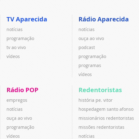
TV Aparecida
Rádio Aparecida
notícias
notícias
programação
ouça ao vivo
tv ao vivo
podcast
vídeos
programação
programas
vídeos
Rádio POP
Redentoristas
empregos
história pe. vitor
notícias
hospedagem santo afonso
ouça ao vivo
missionários redentoristas
programação
missões redentoristas
vídeos
notícias