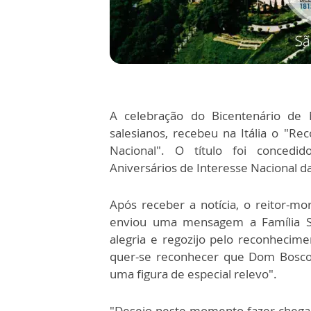
A celebração do Bicentenário de
salesianos, recebeu na Itália o "R
Nacional". O título foi concedid
Aniversários de Interesse Nacional da 
Após receber a notícia, o reitor-mo
enviou uma mensagem a Família Sa
alegria e regozijo pelo reconhecim
quer-se reconhecer que Dom Bosco é
uma figura de especial relevo".
"Desejo neste momento fazer chega