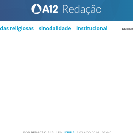
das religiosas
sinodalidade
institucional
ANUNC
POR
REDAÇÃO A12
EM
IGREJA
02 AGO 2014 - 07H40