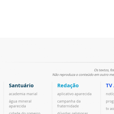
Os textos, fo
Não reproduza o conteúdo em outro meio
Santuário
Redação
TV
academia marial
aplicativo aparecida
notí
água mineral
campanha da
prog
aparecida
fraternidade
tv ao
cidade do romeiro
dúvidas religiosas