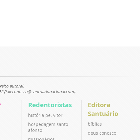
reito autoral.
12 (faleconosco@santuarionacional.com).
P
Redentoristas
Editora
Santuário
história pe. vitor
bíblias
hospedagem santo
afonso
deus conosco
missionários