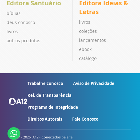
Editora Santuário
Editora Ideias &
Letras
bíblias
livros
deus conosco
coleções
livros
lançamentos
outros produtos
ebook
catálogo
Trabalhe conosco
Aviso de Privacidade
Rel. de Transparência
Programa de Integridade
Direitos Autorais
Fale Conosco
© 2007 - 2026. A12 - Conectados pela fé.