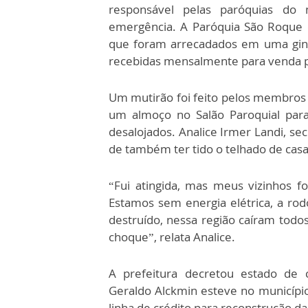
responsável pelas paróquias do 
emergência. A Paróquia São Roque d
que foram arrecadados em uma ginc
recebidas mensalmente para venda p
Um mutirão foi feito pelos membros d
um almoço no Salão Paroquial para
desalojados. Analice Irmer Landi, sec
de também ter tido o telhado de casa
“Fui atingida, mas meus vizinhos fo
Estamos sem energia elétrica, a rodo
destruído, nessa região caíram todo
choque”, relata Analice.
A prefeitura decretou estado de 
Geraldo Alckmin esteve no município
linha de crédito para reconstrução da