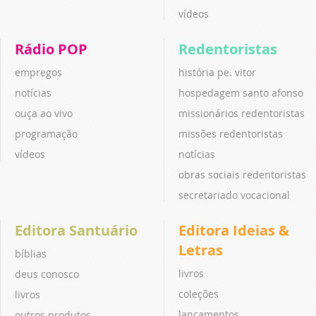
vídeos
Rádio POP
Redentoristas
empregos
história pe. vitor
notícias
hospedagem santo afonso
ouça ao vivo
missionários redentoristas
programação
missões redentoristas
vídeos
notícias
obras sociais redentoristas
secretariado vocacional
Editora Santuário
Editora Ideias &
Letras
bíblias
livros
deus conosco
coleções
livros
lançamentos
outros produtos