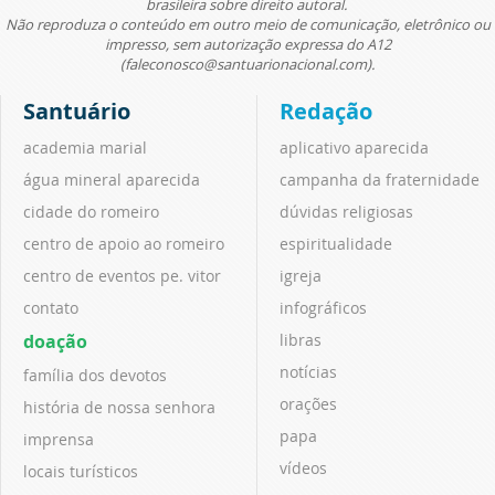
brasileira sobre direito autoral.
Não reproduza o conteúdo em outro meio de comunicação, eletrônico ou
impresso, sem autorização expressa do A12
(faleconosco@santuarionacional.com).
Santuário
Redação
academia marial
aplicativo aparecida
água mineral aparecida
campanha da fraternidade
cidade do romeiro
dúvidas religiosas
centro de apoio ao romeiro
espiritualidade
centro de eventos pe. vitor
igreja
contato
infográficos
doação
libras
notícias
família dos devotos
orações
história de nossa senhora
papa
imprensa
vídeos
locais turísticos