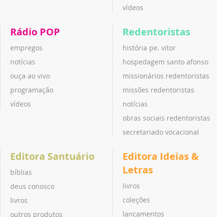
vídeos
Rádio POP
Redentoristas
empregos
história pe. vitor
notícias
hospedagem santo afonso
ouça ao vivo
missionários redentoristas
programação
missões redentoristas
vídeos
notícias
obras sociais redentoristas
secretariado vocacional
Editora Santuário
Editora Ideias &
Letras
bíblias
livros
deus conosco
coleções
livros
lançamentos
outros produtos