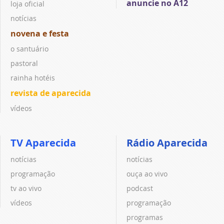
anuncie no A12
loja oficial
notícias
novena e festa
o santuário
pastoral
rainha hotéis
revista de aparecida
vídeos
TV Aparecida
Rádio Aparecida
notícias
notícias
programação
ouça ao vivo
tv ao vivo
podcast
vídeos
programação
programas