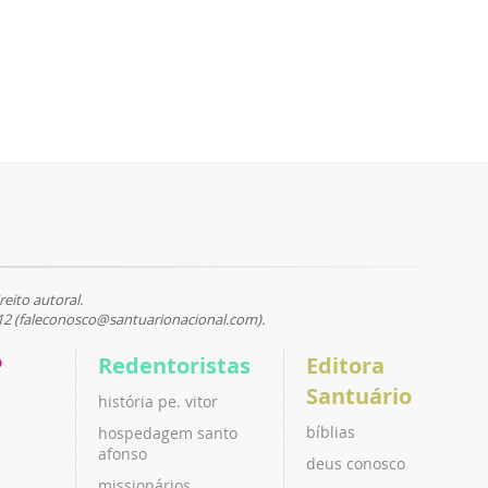
reito autoral.
12 (faleconosco@santuarionacional.com).
P
Redentoristas
Editora
Santuário
história pe. vitor
bíblias
hospedagem santo
afonso
deus conosco
missionários