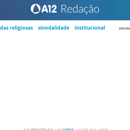
das religiosas
sinodalidade
institucional
ANUNC
POR
REDAÇÃO A12
EM
IGREJA
01 SET 2014 - 10H40