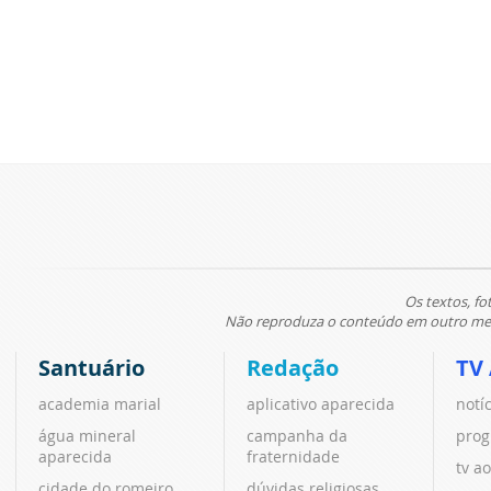
Os textos, fo
Não reproduza o conteúdo em outro meio
Santuário
Redação
TV
academia marial
aplicativo aparecida
notí
água mineral
campanha da
prog
aparecida
fraternidade
tv ao
cidade do romeiro
dúvidas religiosas