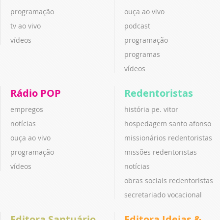
programação
ouça ao vivo
tv ao vivo
podcast
vídeos
programação
programas
vídeos
Rádio POP
Redentoristas
empregos
história pe. vitor
notícias
hospedagem santo afonso
ouça ao vivo
missionários redentoristas
programação
missões redentoristas
vídeos
notícias
obras sociais redentoristas
secretariado vocacional
Editora Santuário
Editora Ideias &