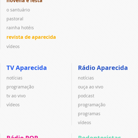
novena e festa
o santuário
pastoral
rainha hotéis
revista de aparecida
vídeos
TV Aparecida
Rádio Aparecida
notícias
notícias
programação
ouça ao vivo
tv ao vivo
podcast
vídeos
programação
programas
vídeos
Rádio POP
Redentoristas