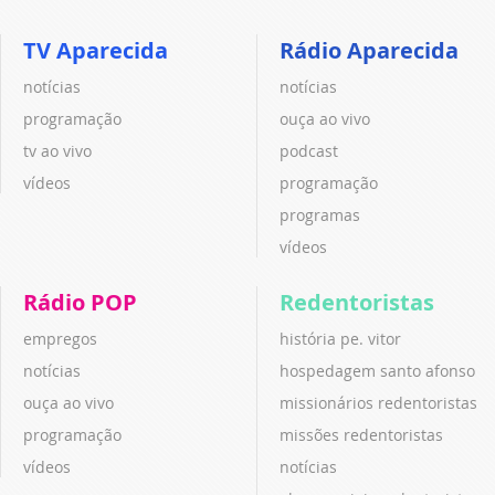
TV Aparecida
Rádio Aparecida
notícias
notícias
programação
ouça ao vivo
tv ao vivo
podcast
vídeos
programação
programas
vídeos
Rádio POP
Redentoristas
empregos
história pe. vitor
notícias
hospedagem santo afonso
ouça ao vivo
missionários redentoristas
programação
missões redentoristas
vídeos
notícias