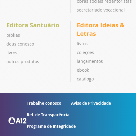
obras sociais redentoristas
secretariado vocacional
Editora Santuário
Editora Ideias &
Letras
bíblias
livros
deus conosco
coleções
livros
lançamentos
outros produtos
ebook
catálogo
Trabalhe conosco
Aviso de Privacidade
Rel. de Transparência
Programa de Integridade