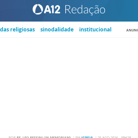
das religiosas
sinodalidade
institucional
ANUNC
POR
PE. LEO PESSINI (IN MEMORIAM)
EM
IGREJA
25 AGO 2016 - 08H28