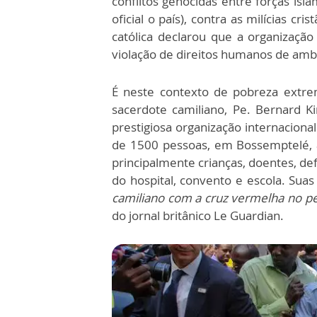
conflitos genocidas entre forças islâ
oficial o país), contra as milícias cri
católica declarou que a organização 
violação de direitos humanos de amb
É neste contexto de pobreza extrem
sacerdote camiliano, Pe. Bernard K
prestigiosa organização internaciona
de 1500 pessoas, em Bossemptelé, a 
principalmente crianças, doentes, de
do hospital, convento e escola. Suas
camiliano com a cruz vermelha no pe
do jornal britânico Le Guardian.