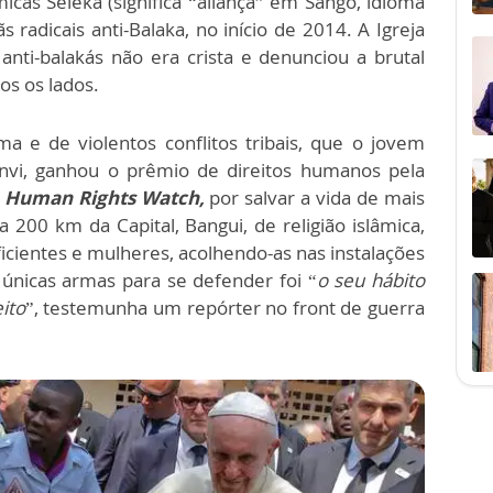
micas Seleká (significa “aliança” em Sango, idioma
stãs radicais anti-Balaka, no início de 2014. A Igreja
anti-balakás não era crista e denunciou a brutal
os os lados.
a e de violentos conflitos tribais, que o jovem
invi, ganhou o prêmio de direitos humanos pela
l
Human Rights Watch,
por salvar a vida de mais
200 km da Capital, Bangui, de religião islâmica,
ficientes e mulheres, acolhendo-as nas instalações
 únicas armas para se defender foi “
o seu hábito
ito
”, testemunha um repórter no front de guerra