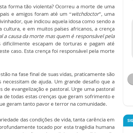
esta forma tão violenta? Ocorreu a morte de uma
s pais e amigos foram até um “
witchdoctor
”, uma
adivinhador, que indicou aquela idosa como sendo a
 cultura, e em muitos países africanos, a crença
al a causa da morte mas quem é responsável pela
s dificilmente escapam de torturas e pagam até
ste caso. Esta crença foi responsável pela morte
tão na fase final de suas vidas, praticamente são
necessitam de ajuda. Um grande desafio que a
s de evangelização e pastoral. Urge uma pastoral
ra de todas estas crenças que geram sofrimento e
ue geram tanto pavor e terror na comunidade.
iedade das condições de vida, tanta carência em
SI
, profundamente tocado por esta tragédia humana