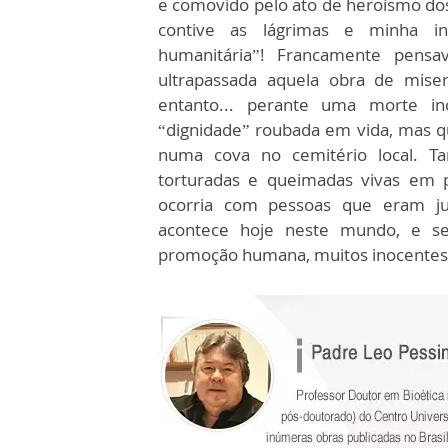
e comovido pelo ato de heroísmo dos
contive as lágrimas e minha ind
humanitária”! Francamente pensav
ultrapassada aquela obra de miser
entanto... perante uma morte i
“dignidade” roubada em vida, mas q
numa cova no cemitério local. T
torturadas e queimadas vivas em p
ocorria com pessoas que eram jul
acontece hoje neste mundo, e se
promoção humana, muitos inocentes 