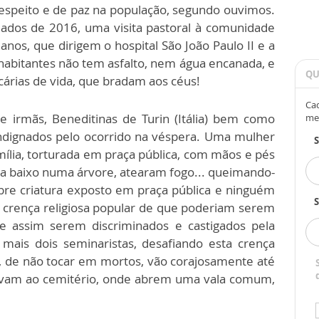
espeito e de paz na população, segundo ouvimos.
ados de 2016, uma visita pastoral à comunidade
nos, que dirigem o hospital São João Paulo II e a
l habitantes não tem asfalto, nem água encanada, e
QU
árias de vida, que bradam aos céus!
Cad
 irmãs, Beneditinas de Turin (Itália) bem como
me
indignados pelo ocorrido na véspera. Uma mulher
mília, torturada em praça pública, com mãos e pés
a baixo numa árvore, atearam fogo... queimando-
obre criatura exposto em praça pública e ninguém
S
a crença religiosa popular de que poderiam serem
e assim serem discriminados e castigados pela
mais dois seminaristas, desafiando esta crença
ana, de não tocar em mortos, vão corajosamente até
 levam ao cemitério, onde abrem uma vala comum,