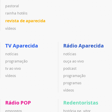
pastoral
rainha hotéis
revista de aparecida
vídeos
TV Aparecida
Rádio Aparecida
notícias
notícias
programação
ouça ao vivo
tv ao vivo
podcast
vídeos
programação
programas
vídeos
Rádio POP
Redentoristas
empregos
história pe. vitor