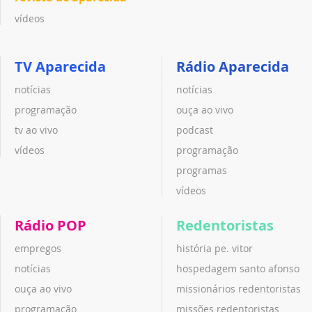
vídeos
TV Aparecida
Rádio Aparecida
notícias
notícias
programação
ouça ao vivo
tv ao vivo
podcast
vídeos
programação
programas
vídeos
Rádio POP
Redentoristas
empregos
história pe. vitor
notícias
hospedagem santo afonso
ouça ao vivo
missionários redentoristas
programação
missões redentoristas