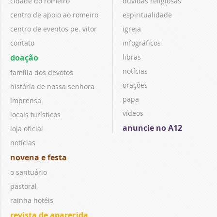
cidade do romeiro
dúvidas religiosas
centro de apoio ao romeiro
espiritualidade
centro de eventos pe. vitor
igreja
contato
infográficos
doação
libras
notícias
família dos devotos
orações
história de nossa senhora
papa
imprensa
vídeos
locais turísticos
anuncie no A12
loja oficial
notícias
novena e festa
o santuário
pastoral
rainha hotéis
revista de aparecida