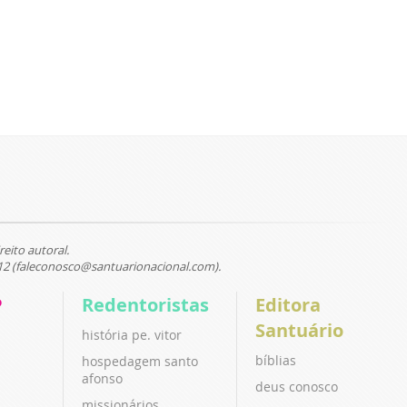
reito autoral.
12 (faleconosco@santuarionacional.com).
P
Redentoristas
Editora
Santuário
história pe. vitor
bíblias
hospedagem santo
afonso
deus conosco
missionários