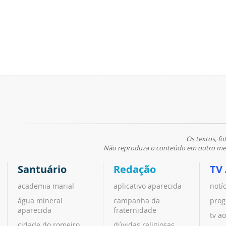
Os textos, fo
Não reproduza o conteúdo em outro meio
Santuário
Redação
TV
academia marial
aplicativo aparecida
notí
água mineral
campanha da
prog
aparecida
fraternidade
tv ao
cidade do romeiro
dúvidas religiosas