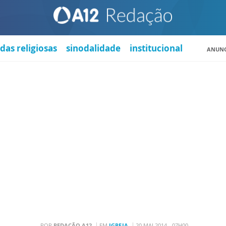
das religiosas
sinodalidade
institucional
ANUNC
POR
REDAÇÃO A12
EM
IGREJA
20 MAI 2014 - 07H00