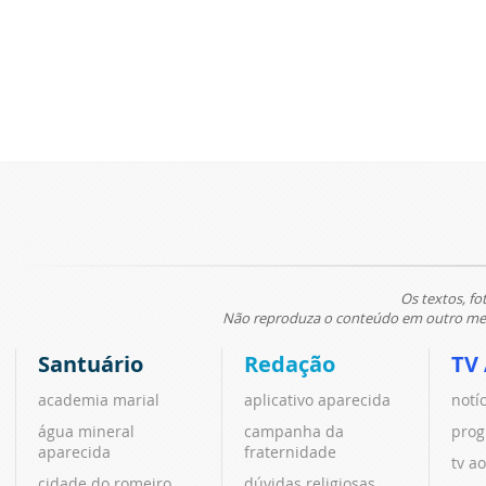
Os textos, fo
Não reproduza o conteúdo em outro meio
Santuário
Redação
TV
academia marial
aplicativo aparecida
notí
água mineral
campanha da
prog
aparecida
fraternidade
tv ao
cidade do romeiro
dúvidas religiosas