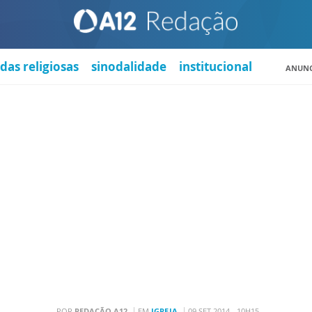
das religiosas
sinodalidade
institucional
ANUNC
POR
REDAÇÃO A12
EM
IGREJA
09 SET 2014 - 10H15