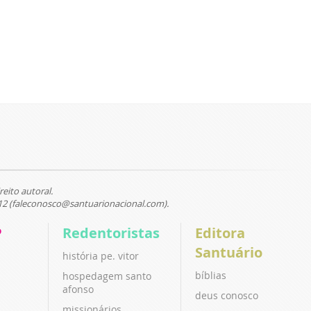
reito autoral.
12 (faleconosco@santuarionacional.com).
P
Redentoristas
Editora
Santuário
história pe. vitor
bíblias
hospedagem santo
afonso
deus conosco
missionários