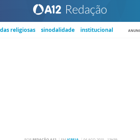
das religiosas
sinodalidade
institucional
ANUNC
POR
REDAÇÃO A12
EM
IGREJA
04 AGO 2015 - 13H39