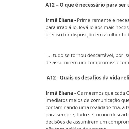
A12 – O que é necessário para se
Irmã Eliana -
Primeiramente é necess
para irradiá-lo, levá-lo aos mais nece
preciso ter disposição em acolher tod
"... tudo se tornou descartável, por i
de assumirem um compromisso com o
A12 - Quais os desafios da vida re
Irmã Eliana -
Os mesmos que cada Cri
imediatos meios de comunicação que 
contaminando uma realidade fria, a 
para sempre, tudo se tornou descartáv
decisões de assumirem um compromi
não tem política de retorno.