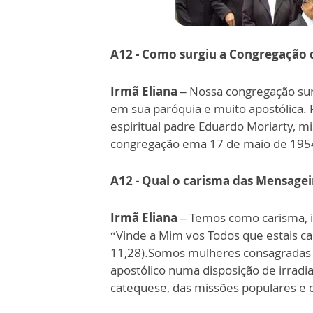
A12 - Como surgiu a Congregação 
Irmã Eliana –
Nossa congregação sur
em sua paróquia e muito apostólica. 
espiritual padre Eduardo Moriarty, m
congregação ema 17 de maio de 1954,
A12 - Qual o carisma das Mensage
Irmã Eliana –
Temos como carisma, ir
“Vinde a Mim vos Todos que estais can
11,28).Somos mulheres consagradas e 
apostólico numa disposição de irradia
catequese, das missões populares e d