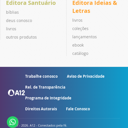
Editora Santuário
Editora Ideias &
Letras
bíblias
livros
deus conosco
coleções
livros
lançamentos
outros produtos
ebook
catálogo
Trabalhe conosco
Aviso de Privacidade
Rel. de Transparência
Programa de Integridade
Direitos Autorais
Fale Conosco
© 2007 - 2026. A12 - Conectados pela fé.