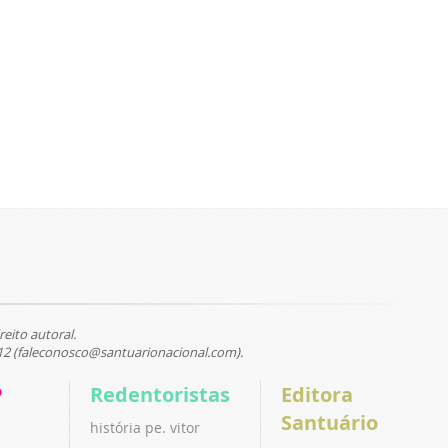
reito autoral.
12 (faleconosco@santuarionacional.com).
P
Redentoristas
Editora
Santuário
história pe. vitor