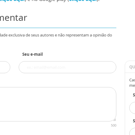
omentar
dade exclusiva de seus autores e não representam a opinião do
Seu e-mail
QU
Cad
me
S
500