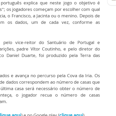
português explica que neste jogo o objetivo é
us”; os jogadores começam por escolher com qual
a, o Francisco, a Jacinta ou o menino. Depois de
çam os dados, um de cada vez, conforme as
 pelo vice-reitor do Santuário de Portugal e
ições, padre Vítor Coutinho, e pelo diretor do
co Daniel Duarte, foi produzido pela Terra das
dados e avança no percurso pela Cova da Iria. Os
 de dados correspondem ao número de casas que
 última casa será necessário obter o número de
onteça, o jogador recua o número de casas
ram.
lique aqui
) e no Google play (
clique aqui
).