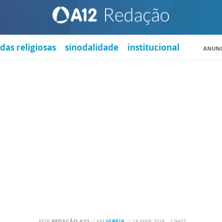
das religiosas
sinodalidade
institucional
ANUNC
POR
REDAÇÃO A12
EM
IGREJA
18 MAR 2016 - 12H47