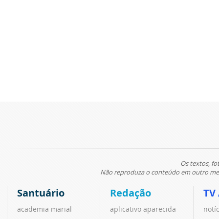
Os textos, fo
Não reproduza o conteúdo em outro meio
Santuário
Redação
TV
academia marial
aplicativo aparecida
notí