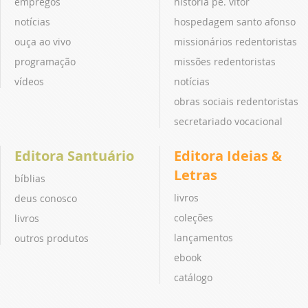
empregos
história pe. vitor
notícias
hospedagem santo afonso
ouça ao vivo
missionários redentoristas
programação
missões redentoristas
vídeos
notícias
obras sociais redentoristas
secretariado vocacional
Editora Santuário
Editora Ideias &
Letras
bíblias
livros
deus conosco
coleções
livros
lançamentos
outros produtos
ebook
catálogo