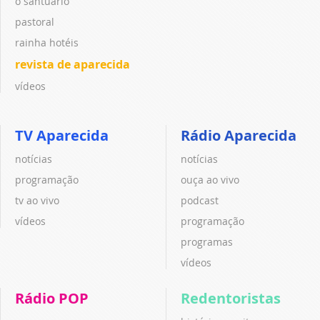
o santuário
pastoral
rainha hotéis
revista de aparecida
vídeos
TV Aparecida
Rádio Aparecida
notícias
notícias
programação
ouça ao vivo
tv ao vivo
podcast
vídeos
programação
programas
vídeos
Rádio POP
Redentoristas