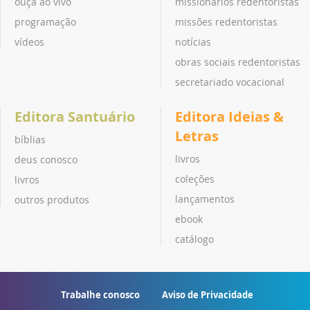
ouça ao vivo
missionários redentoristas
programação
missões redentoristas
vídeos
notícias
obras sociais redentoristas
secretariado vocacional
Editora Santuário
Editora Ideias &
Letras
bíblias
livros
deus conosco
coleções
livros
lançamentos
outros produtos
ebook
catálogo
Trabalhe conosco
Aviso de Privacidade