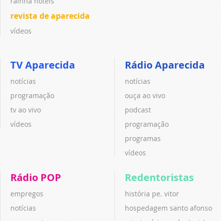
rainha hotéis
revista de aparecida
vídeos
TV Aparecida
Rádio Aparecida
notícias
notícias
programação
ouça ao vivo
tv ao vivo
podcast
vídeos
programação
programas
vídeos
Rádio POP
Redentoristas
empregos
história pe. vitor
notícias
hospedagem santo afonso