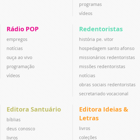
programas
vídeos
Rádio POP
Redentoristas
empregos
história pe. vitor
notícias
hospedagem santo afonso
ouça ao vivo
missionários redentoristas
programação
missões redentoristas
vídeos
notícias
obras sociais redentoristas
secretariado vocacional
Editora Santuário
Editora Ideias &
Letras
bíblias
livros
deus conosco
coleções
livros