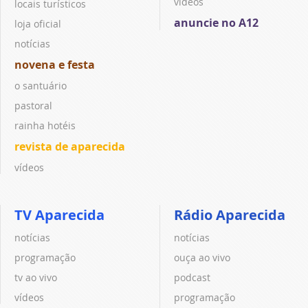
vídeos
locais turísticos
anuncie no A12
loja oficial
notícias
novena e festa
o santuário
pastoral
rainha hotéis
revista de aparecida
vídeos
TV Aparecida
Rádio Aparecida
notícias
notícias
programação
ouça ao vivo
tv ao vivo
podcast
vídeos
programação