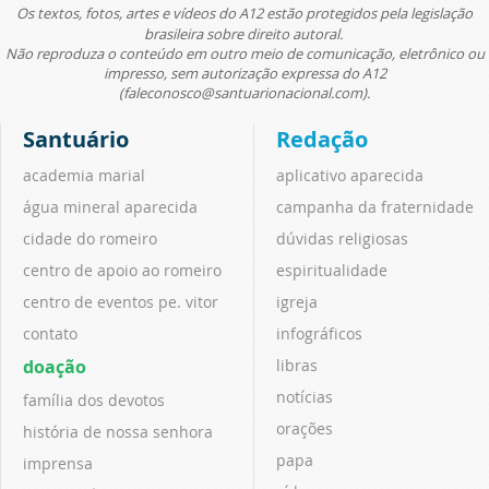
Os textos, fotos, artes e vídeos do A12 estão protegidos pela legislação
brasileira sobre direito autoral.
Não reproduza o conteúdo em outro meio de comunicação, eletrônico ou
impresso, sem autorização expressa do A12
(faleconosco@santuarionacional.com).
Santuário
Redação
academia marial
aplicativo aparecida
água mineral aparecida
campanha da fraternidade
cidade do romeiro
dúvidas religiosas
centro de apoio ao romeiro
espiritualidade
centro de eventos pe. vitor
igreja
contato
infográficos
doação
libras
notícias
família dos devotos
orações
história de nossa senhora
papa
imprensa