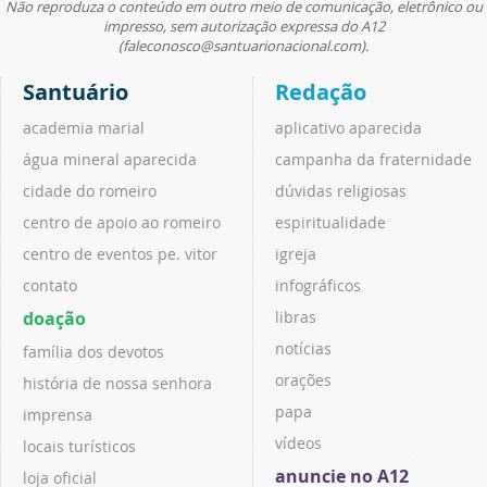
Não reproduza o conteúdo em outro meio de comunicação, eletrônico ou
impresso, sem autorização expressa do A12
(faleconosco@santuarionacional.com).
Santuário
Redação
academia marial
aplicativo aparecida
água mineral aparecida
campanha da fraternidade
cidade do romeiro
dúvidas religiosas
centro de apoio ao romeiro
espiritualidade
centro de eventos pe. vitor
igreja
contato
infográficos
doação
libras
notícias
família dos devotos
orações
história de nossa senhora
papa
imprensa
vídeos
locais turísticos
anuncie no A12
loja oficial