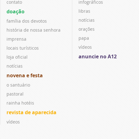
contato
infográficos
doação
libras
notícias
família dos devotos
orações
história de nossa senhora
papa
imprensa
vídeos
locais turísticos
anuncie no A12
loja oficial
notícias
novena e festa
o santuário
pastoral
rainha hotéis
revista de aparecida
vídeos