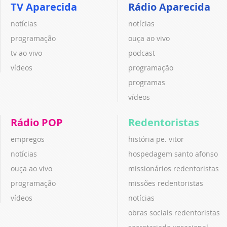
TV Aparecida
Rádio Aparecida
notícias
notícias
programação
ouça ao vivo
tv ao vivo
podcast
vídeos
programação
programas
vídeos
Rádio POP
Redentoristas
empregos
história pe. vitor
notícias
hospedagem santo afonso
ouça ao vivo
missionários redentoristas
programação
missões redentoristas
vídeos
notícias
obras sociais redentoristas