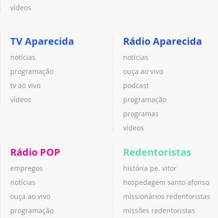
vídeos
TV Aparecida
Rádio Aparecida
notícias
notícias
programação
ouça ao vivo
tv ao vivo
podcast
vídeos
programação
programas
vídeos
Rádio POP
Redentoristas
empregos
história pe. vitor
notícias
hospedagem santo afonso
ouça ao vivo
missionários redentoristas
programação
missões redentoristas